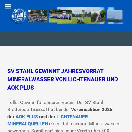
SV STAHL GEWINNT JAHRESVORRAT
MINERALWASSER VON LICHTENAUER UND
AOK PLUS
Toller Gewinn für unseren Verein: Der SV Stahl
Brotterode-Trusetal hat bei der
Vereinsaktion 2026
der
AOK PLUS
und der
LICHTENAUER
MINERALQUELLEN
einen Jahresvorrat Mineralwasser
gewonnen. Somit darf sich unser Verein über 400