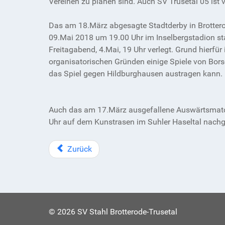
Vereinen zu planen sind. Auch SV Trusetal 05 ist
Das am 18.März abgesagte Stadtderby in Brotter
09.Mai 2018 um 19.00 Uhr im Inselbergstadion sta
Freitagabend, 4.Mai, 19 Uhr verlegt. Grund hierfü
organisatorischen Gründen einige Spiele von Bors
das Spiel gegen Hildburghausen austragen kann.
Auch das am 17.März ausgefallene Auswärtsmatch
Uhr auf dem Kunstrasen im Suhler Haseltal nachge
Zurück
© 2026 SV Stahl Brotterode-Trusetal