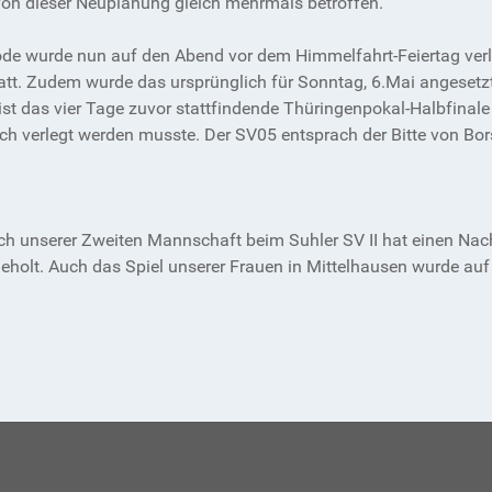
 von dieser Neuplanung gleich mehrmals betroffen.
ode wurde nun auf den Abend vor dem Himmelfahrt-Feiertag ver
tt. Zudem wurde das ursprünglich für Sonntag, 6.Mai angesetzt
r ist das vier Tage zuvor stattfindende Thüringenpokal-Halbfina
ch verlegt werden musste. Der SV05 entsprach der Bitte von Bor
 unserer Zweiten Mannschaft beim Suhler SV II hat einen Nach
holt. Auch das Spiel unserer Frauen in Mittelhausen wurde auf 