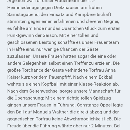
Ärgerlich war für unser Frauenteam die 1:2-
Heimniederlage gegen Dietzhausen am frühen
Samstagabend, den Einsatz und Kampbereitschaft
stimmten gegen einen erfahrenen und cleveren Gegner,
es fehlte am Ende nur das Quäntchen Glück zum ersten
Punktgewinn der Saison. Mit einer tollen und
geschlossenen Leistung schaffte es unser Frauenteam
in Hälfte eins, nur wenige Chancen der Gäste
zuzulassen. Unsere Frauen hatten sogar die eine oder
andere Gelegenheit, selbst einen Treffer zu erzielen. Die
größte Torchance der Gäste verhinderte Torfrau Anna
Kaiser kurz vor dem Pauenpfiff. Nach einem Eckball
wehrte sie einen Kopfball mit einer Klasse-Reaktion ab.
Nach dem Seitenwechsel sorgte unsere Mannschaft für
die Überraschung: Mit einem richtig tollen Spielzug
gingen unsere Frauen in Führung. Constanze Oppel legte
den Ball auf Manuela Walther, die direkt abzog und der
gegnerischen Torfrau keine Abwehrmöglichkeit ließ. Die
Freude über die Führung währte aber nur 2 Minuten. Bei