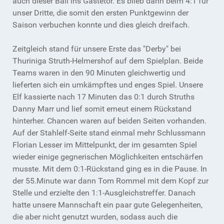
auch dieser Ball ins Gästetor. Es blieb dann beim 4:1 für
unser Dritte, die somit den ersten Punktgewinn der
Saison verbuchen konnte und dies gleich dreifach.
Zeitgleich stand für unsere Erste das "Derby" bei
Thuriniga Struth-Helmershof auf dem Spielplan. Beide
Teams waren in den 90 Minuten gleichwertig und
lieferten sich ein umkämpftes und enges Spiel. Unsere
Elf kassierte nach 17 Minuten das 0:1 durch Struths
Danny Marr und lief somit erneut einem Rückstand
hinterher. Chancen waren auf beiden Seiten vorhanden.
Auf der Stahlelf-Seite stand einmal mehr Schlussmann
Florian Lesser im Mittelpunkt, der im gesamten Spiel
wieder einige gegnerischen Möglichkeiten entschärfen
musste. Mit dem 0:1-Rückstand ging es in die Pause. In
der 55.Minute war dann Tom Rommel mit dem Kopf zur
Stelle und erzielte den 1:1-Ausgleichstreffer. Danach
hatte unsere Mannschaft ein paar gute Gelegenheiten,
die aber nicht genutzt wurden, sodass auch die