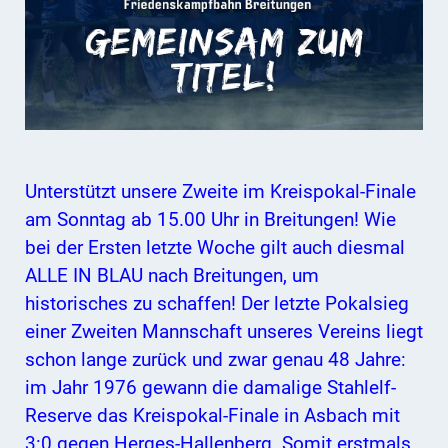
Unterstützt unsere Zweite im Kreispokal-Finale
am Sonntag ab 15.00 Uhr in Breitungen! Wie
bei der Ersten letzte Woche gilt auch diesmal
ALLE IN BLAU nach Breitungen, um
historisches zu schaffen! Der letzte Pokalsieg
einer Zweiten Mannschaft unseres Vereins liegt
schon lange zurück und zwar genau 48 Jahre:
im Jahr 1976 gewann die damalige Stahlelf-
Reserve das Kreispokal-Finale in Asbach mit
3:0 gegen Herges-Hallenberg. Somit erstmals