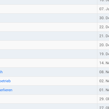
07. J
30. 
22. 
21. 
20. 
19. 
14. 
ch
08. 
etrieb
02. 
erlieren
01. 
29. O
27. O