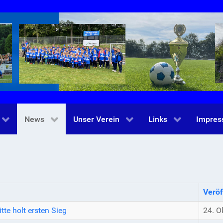
News
Unser Verein
Links
Impre
Veröf
tte holt ersten Sieg
24. O