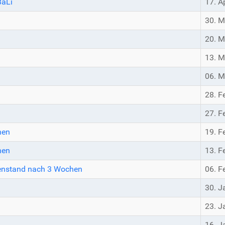
BaLi
17. A
30. M
20. M
13. M
06. M
28. F
27. F
hen
19. F
hen
13. F
chenstand nach 3 Wochen
06. F
30. J
23. J
16. J