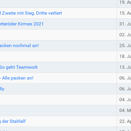
19. A
weite mit Sieg, Dritte verliert
15. A
rotteröder Kirmes 2021
31. J
02. J
 packen nochmal an!
25. J
18. J
- So geht Teamwork
13. J
Alle packen an!
06. J
lly
06. J
04. J
04. M
 der Stahlelf
22. A