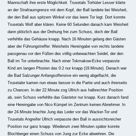
Mannschaft ihre erste Möglichkeit. Trusetals Torhüter Lesser klärte
an der Strafraumgrenze mit dem Kopf, der Ball landete bei Weisheit,
der den Ball aus spitzem Winkel vor das leere Tor legt. Dort konnte
Trusetals Wolf aber klären. Keine 60 Selunden danach kam Weisheit
dann plötzlich aus der Drehung frei zum Schuss, doch der Ball
verfehlte das Gehäuse knapp. Nach 16 Minuten gelang den Gästen
aber der Führungstreffer. Weisheits Hereingabe von rechts landete
passgenau vor den Füßen des völlig unbewachten Seidel, der den
Ball im Tor unterbrachte. Nach einer Tokmakow-Ecke verpasste
Kind am langen Pfosten das 0:2 nur knapp (19.Minute). Danach war
die Bad Salzunger Anfangsoffensive ein wenig abgeflacht, die
Trusetaler kamen nun etwas besser in die Partie und auch ihrerseits
zu Chancen. In der 22.Minute zog Ullrich aus halbrechter Position
ab, sein Schuss verfehlte das Gästetor nur knapp. Kurz danach fand
eine Hereingabe von Nico Kümpel im Zentrum keinen Abnehmer. In
der 24.Minute brachte Jung das Leder vor das Wacker-Tor und
Trusetals Angreifer Ullrich verpasste den Ball in aussichtsreicher
Position nur ganz knapp. Wiederum zwei Minuten später konnte
Blochberger einen Schuss von Jung zur Ecke abwehren. Die