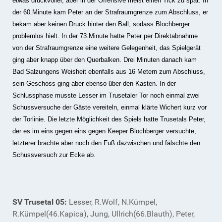
etwas druckvoller, aber in der Offensive meist einen Tick zu spät. In
der 60.Minute kam Peter an der Strafraumgrenze zum Abschluss, er
bekam aber keinen Druck hinter den Ball, sodass Blochberger
problemlos hielt. In der 73.Minute hatte Peter per Direktabnahme
von der Strafraumgrenze eine weitere Gelegenheit, das Spielgerät
ging aber knapp über den Querbalken. Drei Minuten danach kam
Bad Salzungens Weisheit ebenfalls aus 16 Metern zum Abschluss,
sein Geschoss ging aber ebenso über den Kasten. In der
Schlussphase musste Lesser im Trusetaler Tor noch einmal zwei
Schussversuche der Gäste vereiteln, einmal klärte Wichert kurz vor
der Torlinie. Die letzte Möglichkeit des Spiels hatte Trusetals Peter,
der es im eins gegen eins gegen Keeper Blochberger versuchte,
letzterer brachte aber noch den Fuß dazwischen und fälschte den
Schussversuch zur Ecke ab.
SV Trusetal 05:
Lesser, R.Wolf, N.Kümpel,
R.Kümpel(46.Kapica), Jung, Ullrich(66.Blauth), Peter,