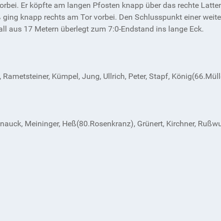
rbei. Er köpfte am langen Pfosten knapp über das rechte Latte
 ging knapp rechts am Tor vorbei. Den Schlusspunkt einer weites
all aus 17 Metern überlegt zum 7:0-Endstand ins lange Eck.
Rametsteiner, Kümpel, Jung, Ullrich, Peter, Stapf, König(66.Müll
 Gnauck, Meininger, Heß(80.Rosenkranz), Grünert, Kirchner, Rußwu