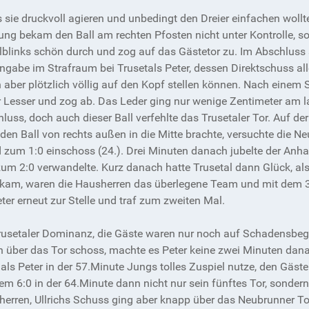
s sie druckvoll agieren und unbedingt den Dreier einfachen wollt
Jung bekam den Ball am rechten Pfosten nicht unter Kontrolle,
alblinks schön durch und zog auf das Gästetor zu. Im Abschluss
ngabe im Strafraum bei Trusetals Peter, dessen Direktschuss all
 aber plötzlich völlig auf den Kopf stellen können. Nach einem S
eeper Lesser und zog ab. Das Leder ging nur wenige Zentimeter a
uss, doch auch dieser Ball verfehlte das Trusetaler Tor. Auf d
den Ball von rechts außen in die Mitte brachte, versuchte die N
und zum 1:0 einschoss (24.). Drei Minuten danach jubelte der A
um 2:0 verwandelte. Kurz danach hatte Trusetal dann Glück, al
kam, waren die Hausherren das überlegene Team und mit dem 3:
er erneut zur Stelle und traf zum zweiten Mal.
Trusetaler Dominanz, die Gäste waren nur noch auf Schadensbeg
 über das Tor schoss, machte es Peter keine zwei Minuten dan
t, als Peter in der 57.Minute Jungs tolles Zuspiel nutze, den Gäs
m 6:0 in der 64.Minute dann nicht nur sein fünftes Tor, sondern 
herren, Ullrichs Schuss ging aber knapp über das Neubrunner T