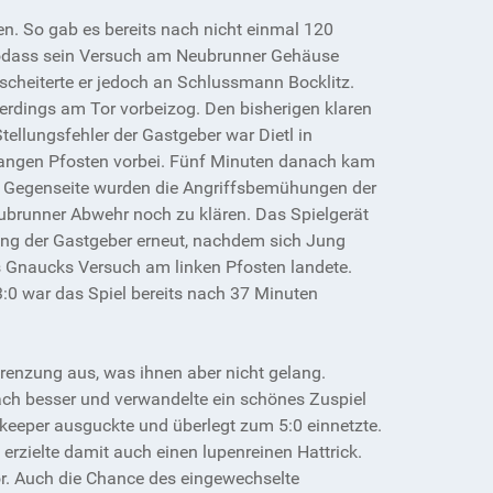
en. So gab es bereits nach nicht einmal 120
 sodass sein Versuch am Neubrunner Gehäuse
 scheiterte er jedoch an Schlussmann Bocklitz.
erdings am Tor vorbeizog. Den bisherigen klaren
tellungsfehler der Gastgeber war Dietl in
m langen Pfosten vorbei. Fünf Minuten danach kam
er Gegenseite wurden die Angriffsbemühungen der
eubrunner Abwehr noch zu klären. Das Spielgerät
nhang der Gastgeber erneut, nachdem sich Jung
s Gnaucks Versuch am linken Pfosten landete.
0 war das Spiel bereits nach 37 Minuten
renzung aus, was ihnen aber nicht gelang.
ach besser und verwandelte ein schönes Zuspiel
tekeeper ausguckte und überlegt zum 5:0 einnetzte.
erzielte damit auch einen lupenreinen Hattrick.
or. Auch die Chance des eingewechselte