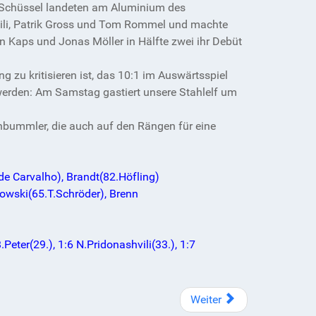
 8 Schüssel landeten am Aluminium des
hvili, Patrik Gross und Tom Rommel und machte
n Kaps und Jonas Möller in Hälfte zwei ihr Debüt
g zu kritisieren ist, das 10:1 im Auswärtsspiel
 werden: Am Samstag gastiert unsere Stahlelf um
enbummler, die auch auf den Rängen für eine
de Carvalho), Brandt(82.Höfling)
towski(65.T.Schröder), Brenn
Peter(29.), 1:6 N.Pridonashvili(33.), 1:7
Weiter