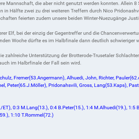
ere Mannschaft, die aber nicht genutzt werden konnten. Allein
 in Hälfte zwei zu drei weiteren Treffern durch Nico Pridonas
schaften feierten zudem unsere beiden Winter-Nuezugänge Justi
r Elf, bei der einzig der Gegentreffer und die Chancenverwertun
enden Woche dürfte es im Halbfinale dann deutlich schwieriger
ie zahlreiche Unterstützung der Brotterode-Trusetaler Schlacht
auch im Halbrfinale der Fall sein wird.
hulz, Fremer(53.Angermann), Alhuedi, John, Richter, Pauler(62.
l, Peter(65.J.Möller), Pridonahsvili, Gross, Lang(53.Kaps), Pas
ET), 0:3 M.Lang(13.), 0:4 B.Peter(15.), 1:4 M.Alhuedi(19.), 1:5 B.
(59.), 1:10 T.Rommel(72.)