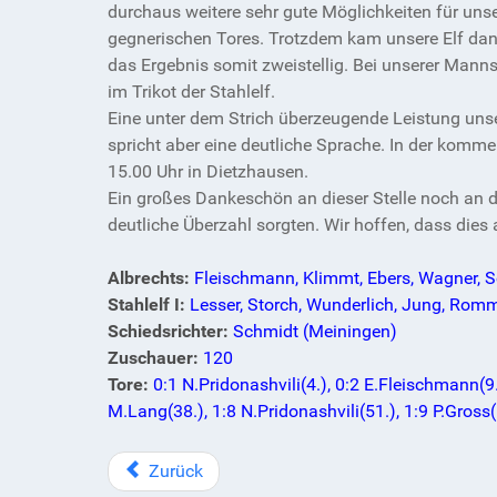
durchaus weitere sehr gute Möglichkeiten für uns
gegnerischen Tores. Trotzdem kam unsere Elf dann
das Ergebnis somit zweistellig. Bei unserer Mann
im Trikot der Stahlelf.
Eine unter dem Strich überzeugende Leistung unsere
spricht aber eine deutliche Sprache. In der komm
15.00 Uhr in Dietzhausen.
Ein großes Dankeschön an dieser Stelle noch an d
deutliche Überzahl sorgten. Wir hoffen, dass dies 
Albrechts:
Fleischmann, Klimmt, Ebers, Wagner, Sc
Stahlelf I:
Lesser, Storch, Wunderlich, Jung, Romme
Schiedsrichter:
Schmidt (Meiningen)
Zuschauer:
120
Tore:
0:1 N.Pridonashvili(4.), 0:2 E.Fleischmann(9./
M.Lang(38.), 1:8 N.Pridonashvili(51.), 1:9 P.Gross
Zurück