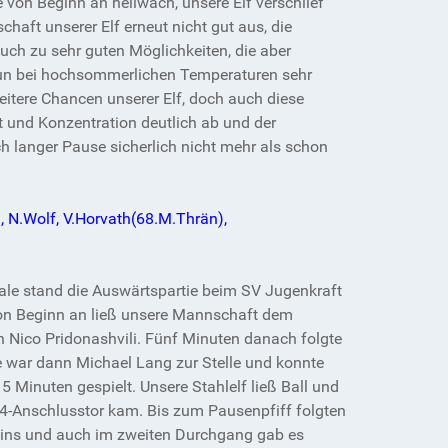
 von Beginn an hellwach, unsere Elf verschlief
haft unserer Elf erneut nicht gut aus, die
uch zu sehr guten Möglichkeiten, die aber
 nun bei hochsommerlichen Temperaturen sehr
eitere Chancen unserer Elf, doch auch diese
 und Konzentration deutlich ab und der
h langer Pause sicherlich nicht mehr als schon
, N.Wolf, V.Horvath(68.M.Thrän),
nale stand die Auswärtspartie beim SV Jugenkraft
Von Beginn an ließ unsere Mannschaft dem
on Nico Pridonashvili. Fünf Minuten danach folgte
e war dann Michael Lang zur Stelle und konnte
 Minuten gespielt. Unsere Stahlelf ließ Ball und
:4-Anschlusstor kam. Bis zum Pausenpfiff folgten
t eins und auch im zweiten Durchgang gab es