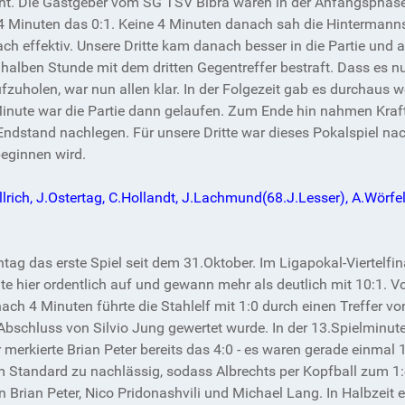
icht. Die Gastgeber vom SG TSV Bibra waren in der Anfangsphase
 4 Minuten das 0:1. Keine 4 Minuten danach sah die Hintermannsc
h effektiv. Unsere Dritte kam danach besser in die Partie und a
 halben Stunde mit dem dritten Gegentreffer bestraft. Dass es
uholen, war nun allen klar. In der Folgezeit gab es durchaus w
Minute war die Partie dann gelaufen. Zum Ende hin nahmen Kraft
Endstand nachlegen. Für unsere Dritte war dieses Pokalspiel nac
beginnen wird.
rich, J.Ostertag, C.Hollandt, J.Lachmund(68.J.Lesser), A.Wörfel
ag das erste Spiel seit dem 31.Oktober. Im Ligapokal-Viertelfi
te hier ordentlich auf und gewann mehr als deutlich mit 10:1. 
ach 4 Minuten führte die Stahlelf mit 1:0 durch einen Treffer v
Abschluss von Silvio Jung gewertet wurde. In der 13.Spielminut
rkierte Brian Peter bereits das 4:0 - es waren gerade einmal 15
em Standard zu nachlässig, sodass Albrechts per Kopfball zum 1
en Brian Peter, Nico Pridonashvili und Michael Lang. In Halbzei