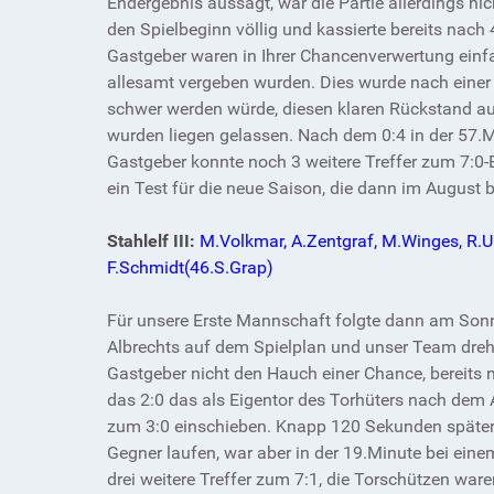
Endergebnis aussagt, war die Partie allerdings n
den Spielbeginn völlig und kassierte bereits nach
Gastgeber waren in Ihrer Chancenverwertung einfac
allesamt vergeben wurden. Dies wurde nach einer
schwer werden würde, diesen klaren Rückstand aufz
wurden liegen gelassen. Nach dem 0:4 in der 57.
Gastgeber konnte noch 3 weitere Treffer zum 7:0-
ein Test für die neue Saison, die dann im August 
Stahlelf III:
M.Volkmar, A.Zentgraf, M.Winges, R.Ull
F.Schmidt(46.S.Grap)
Für unsere Erste Mannschaft folgte dann am Sonnt
Albrechts auf dem Spielplan und unser Team dreh
Gastgeber nicht den Hauch einer Chance, bereits n
das 2:0 das als Eigentor des Torhüters nach dem 
zum 3:0 einschieben. Knapp 120 Sekunden später me
Gegner laufen, war aber in der 19.Minute bei ein
drei weitere Treffer zum 7:1, die Torschützen war